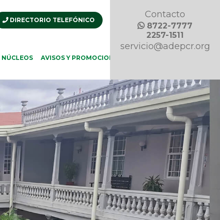
Contacto
DIRECTORIO TELEFÓNICO
8722-7777
2257-1511
servicio@adepcr.org
REVISTA
ECOS
NÚCLEOS
AVISOS Y PROMOCIONES
DE
ADEP