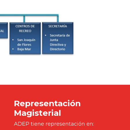
Representación
Magisterial
ADEP tiene representación en: