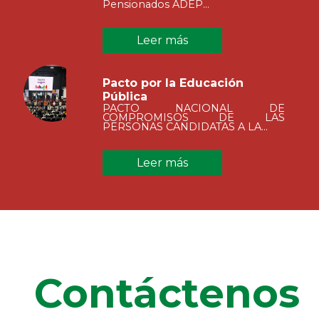
Pensionados ADEP...
Leer más
Pacto por la Educación
Pública
PACTO NACIONAL DE
COMPROMISOS DE LAS
PERSONAS CANDIDATAS A LA...
Leer más
Contáctenos