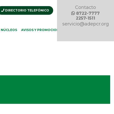
Contacto
DIRECTORIO TELEFÓNICO
8722-7777
2257-1511
servicio@adepcr.org
REVISTA
ECOS
NÚCLEOS
AVISOS Y PROMOCIONES
DE
ADEP