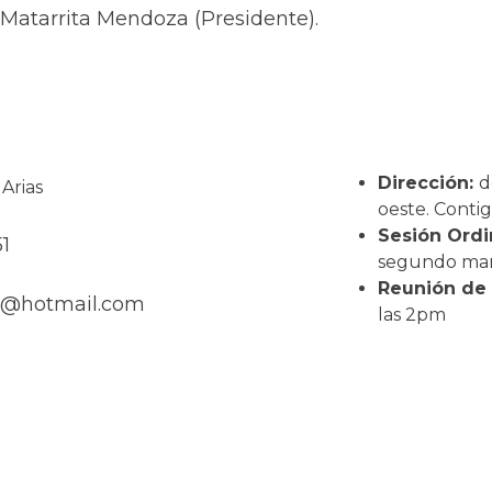
 Matarrita Mendoza (Presidente).
Dirección:
d
 Arias
oeste. Conti
Sesión Ordin
1
segundo mart
Reunión de 
as@hotmail.com
las 2pm