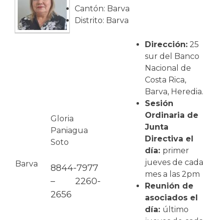
Cantón: Barva
Distrito: Barva
Dirección:
25
sur del Banco
Nacional de
Costa Rica,
Barva, Heredia.
Sesión
Ordinaria de
Gloria
Junta
Paniagua
Directiva el
Soto
día:
primer
jueves de cada
Barva
8844-7977
mes a las 2pm
– 2260-
Reunión de
2656
asociados el
día:
último