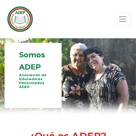
Somos
ADEP
Asociación de
Educadores
Pensionados
ADEP