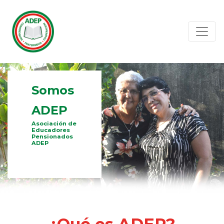
Somos
ADEP
Asociación de
Educadores
Pensionados
ADEP