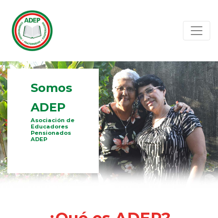
Somos
ADEP
Asociación de
Educadores
Pensionados
ADEP