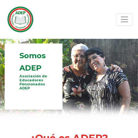
Somos
ADEP
Asociación de
Educadores
Pensionados
ADEP