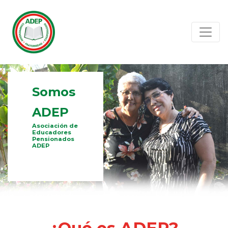
Somos
ADEP
Asociación de
Educadores
Pensionados
ADEP