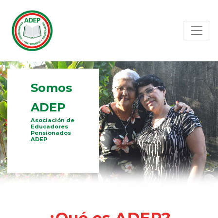
Somos
ADEP
Asociación de
Educadores
Pensionados
ADEP