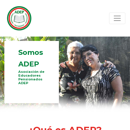
Somos
ADEP
Asociación de
Educadores
Pensionados
ADEP