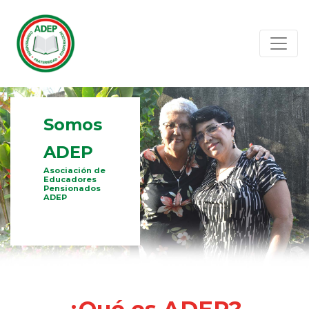
Somos
ADEP
Asociación de
Educadores
Pensionados
ADEP